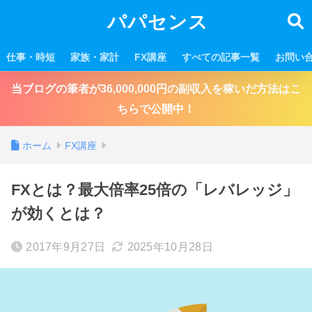
パパセンス
仕事・時短
家族・家計
FX講座
すべての記事一覧
お問い
当ブログの筆者が36,000,000円の副収入を稼いだ方法はこ
ちらで公開中！
ホーム
FX講座
FXとは？最大倍率25倍の「レバレッジ」
が効くとは？
2017年9月27日
2025年10月28日